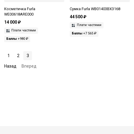
Косметичка Furla
Сумка Furla WB01403BX3168
WE00618ARE000
44 500 ₽
14 000 ₽
Плати частями
Плати частями
Баллы
+7 565 ₽
Баллы
+980 ₽
1
2
3
Назад
Вперед