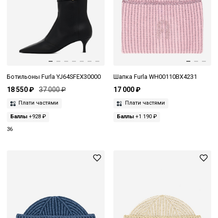
Ботильоны Furla YJ64SFEX30000
Шапка Furla WH00110BX4231
18 550 ₽
37 000 ₽
17 000 ₽
Плати частями
Плати частями
Баллы
+928 ₽
Баллы
+1 190 ₽
36