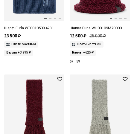
Шарф Furla WT00105BX4231
Шапка Furla WH00109M70000
23 500 ₽
12 500 ₽
25 000 ₽
Плати частями
Плати частями
Баллы
+3 995 ₽
Баллы
+625 ₽
57
59