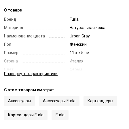
О товаре
Бренд
Furla
Материал
Натуральная кожа
Наименование цвета
Urban Gray
Пол
Женский
Размер
11 x 7.5 см
Страна
Италия
Цвет
Серый
Развернуть
характеристики
Код
64927
Артикул
WP00305ARE000
С этим товаром смотрят
Аксессуары
Аксессуары Furla
Картхолдеры
Картхолдеры Furla
Furla