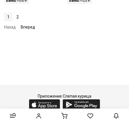
Баллы
+630 ₽
Баллы
+525 ₽
1
2
Назад
Вперед
Приложение Слепая курица
2015-2026 © Слепая курица - fashion concept store.
Все права защищены.