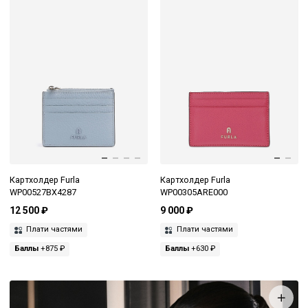
Картхолдер Furla
Картхолдер Furla
WP00527BX4287
WP00305ARE000
12 500 ₽
9 000 ₽
Плати частями
Плати частями
Баллы
+875 ₽
Баллы
+630 ₽