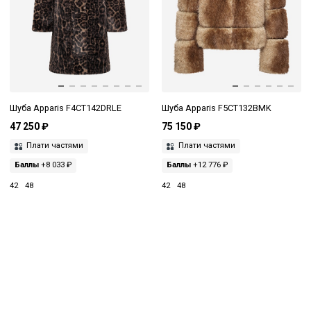
Шуба Apparis F4CT142DRLE
Шуба Apparis F5CT132BMK
47 250 ₽
75 150 ₽
Плати частями
Плати частями
Баллы
+8 033 ₽
Баллы
+12 776 ₽
42
48
42
48