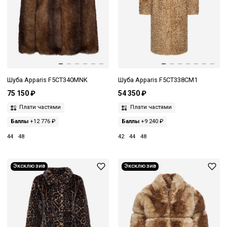
Шуба Apparis F5CT340MNK
Шуба Apparis F5CT338CM1
75 150 ₽
54 350 ₽
Плати частями
Плати частями
Баллы
+12 776 ₽
Баллы
+9 240 ₽
44
48
42
44
48
Эксклюзив
Эксклюзив