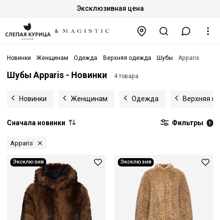
Эксклюзивная цена
Новинки
Женщинам
Одежда
Верхняя одежда
Шубы
Apparis
Шубы Apparis - Новинки
4 товара
Новинки
Женщинам
Одежда
Верхняя о
Сначала новинки
Фильтры
1
Apparis
Эксклюзив
Эксклюзив