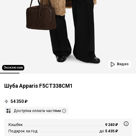
Видео
Эксклюзив
Шуба Apparis F5CT338CM1
54 350 ₽
Доступна оплата частями
Кэшбэк
9 240 ₽
Подарок за год
до
5 435 ₽