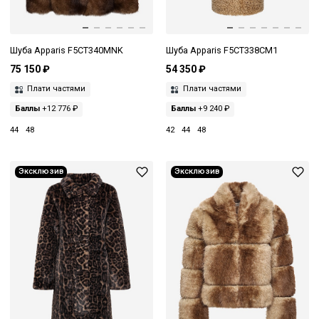
Шуба Apparis F5CT340MNK
Шуба Apparis F5CT338CM1
75 150 ₽
54 350 ₽
Плати частями
Плати частями
Баллы
+12 776 ₽
Баллы
+9 240 ₽
44
48
42
44
48
Эксклюзив
Эксклюзив