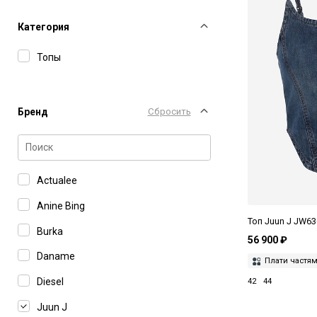
Категория
Топы
Бренд
Сбросить
Actualee
Anine Bing
Топ Juun J JW6
Burka
56 900 ₽
Daname
Плати частя
Diesel
42
44
Juun J