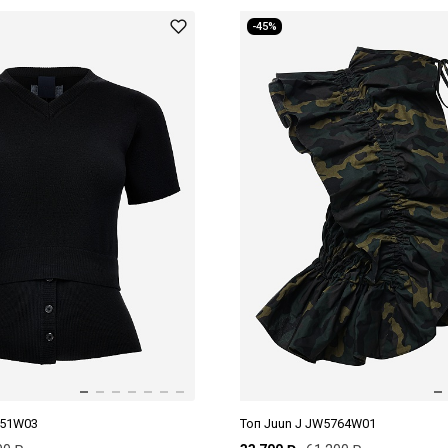
-45%
751W03
Топ Juun J JW5764W01