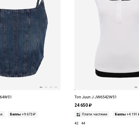
364W51
Топ Juun J JW6542W51
24 650 ₽
ми
Баллы
+9 673 ₽
Плати частями
Баллы
+4 191 
42
44