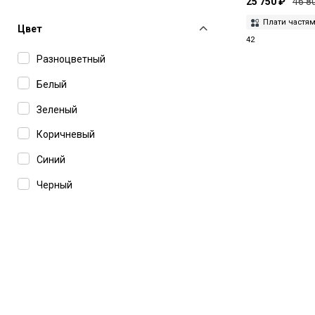
25 750 ₽
46 8
Self-Portrait
Плати частя
Simkhai
Цвет
42
Sporty & Rich
Разноцветный
The Andamane
Белый
TheLatest
Зеленый
THELAURENT
Коричневый
Yuzefi
Синий
Черный