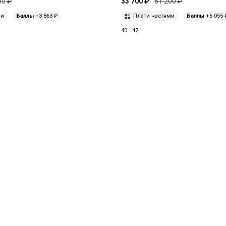
00 ₽
33 700 ₽
61 200 ₽
ми
Баллы
+3 863 ₽
Плати частями
Баллы
+5 055 
40
42