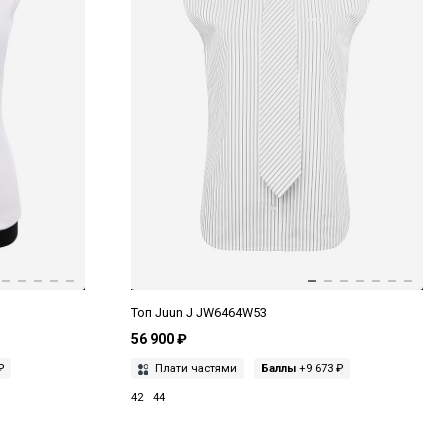
Топ Juun J JW6464W53
56 900 ₽
₽
Плати частями
Баллы
+9 673 ₽
42
44