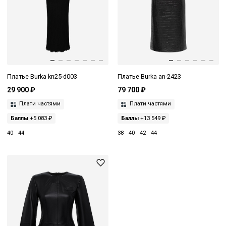
Платье Burka kn25-d003
Платье Burka an-2423
29 900 ₽
79 700 ₽
Плати частями
Плати частями
Баллы
+5 083 ₽
Баллы
+13 549 ₽
40
44
38
40
42
44