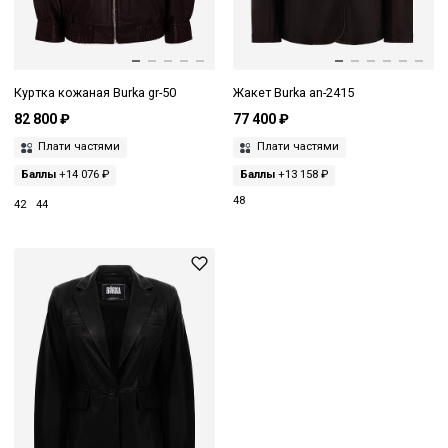
Куртка кожаная Burka gr-50
Жакет Burka an-2415
82 800 ₽
77 400 ₽
Плати частями
Плати частями
Баллы
+14 076 ₽
Баллы
+13 158 ₽
48
42
44