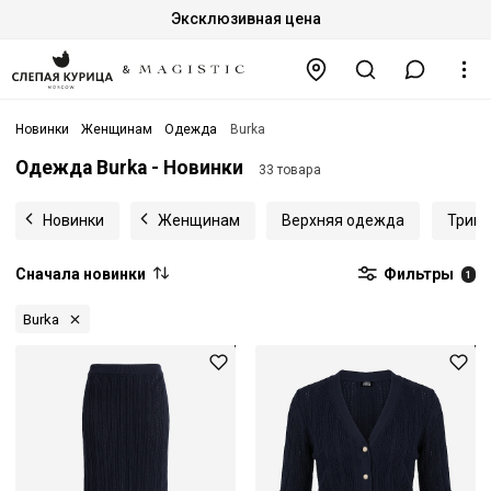
Эксклюзивная цена
Новинки
Женщинам
Одежда
Burka
Одежда Burka - Новинки
33 товара
Новинки
Женщинам
Верхняя одежда
Трик
Сначала новинки
Фильтры
1
Burka