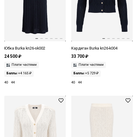
Юбка Burka kn26-sk002
Кардиган Burka kn26-k004
24 500 ₽
33 700 ₽
Плати частями
Плати частями
Баллы
+4 165 ₽
Баллы
+5 729 ₽
40
44
40
44