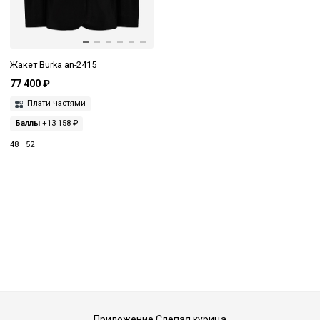
Жакет Burka an-2415
77 400 ₽
Плати частями
Баллы
+13 158 ₽
48
52
Приложение Слепая курица