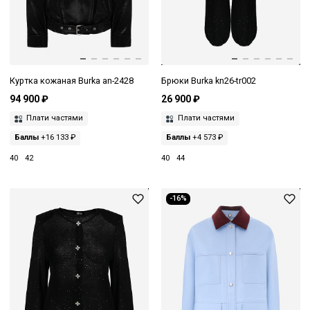
Куртка кожаная Burka an-2428
Брюки Burka kn26-tr002
94 900 ₽
26 900 ₽
Плати частями
Плати частями
Баллы
+16 133 ₽
Баллы
+4 573 ₽
40
42
40
44
-16%