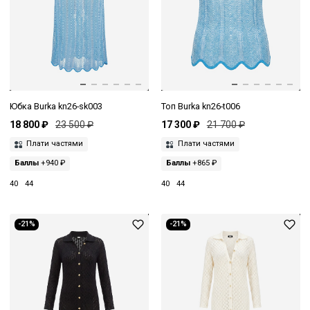
Юбка Burka kn26-sk003
Топ Burka kn26-t006
18 800 ₽
23 500 ₽
17 300 ₽
21 700 ₽
Плати частями
Плати частями
Баллы
+940 ₽
Баллы
+865 ₽
40
44
40
44
-21%
-21%