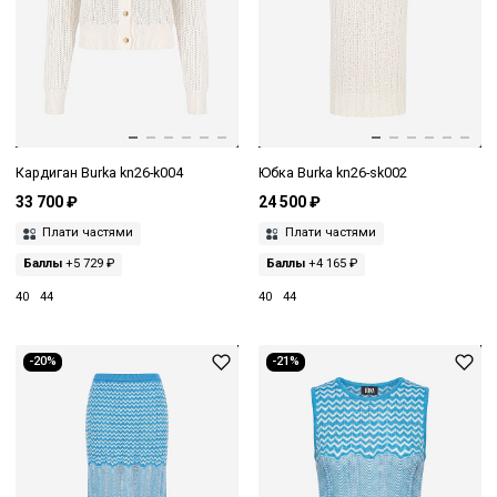
Кардиган Burka kn26-k004
Юбка Burka kn26-sk002
33 700 ₽
24 500 ₽
Плати частями
Плати частями
Баллы
+5 729 ₽
Баллы
+4 165 ₽
40
44
40
44
-20%
-21%