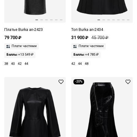
Платье Burka an-2423
Топ Burka an-2434
79 700 ₽
31 900 ₽
45 700 ₽
Плати частями
Плати частями
Баллы
+13 549 ₽
Баллы
+4 785 ₽
38
40
42
44
42
44
48
-20%