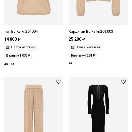
Топ Burka kn26-t004
Кардиган Burka kn26-k003
14 800 ₽
25 200 ₽
Плати частями
Плати частями
Баллы
+1 036 ₽
Баллы
+4 284 ₽
44
40
44