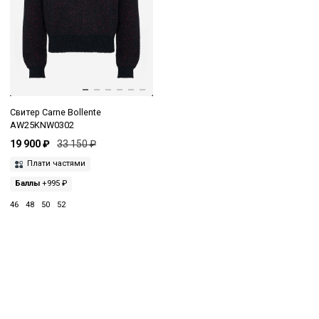
Свитер Carne Bollente
AW25KNW0302
19 900 ₽
33 150 ₽
Плати частями
Баллы
+995 ₽
46
48
50
52