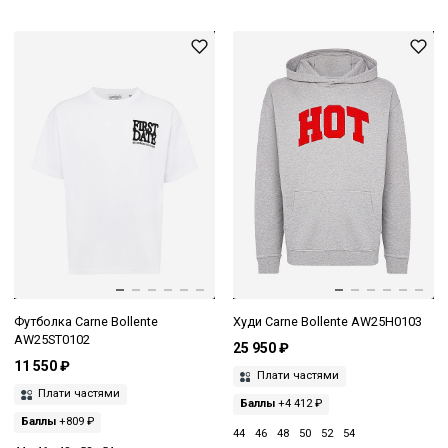
Футболка Carne Bollente
Худи Carne Bollente AW25H0103
AW25ST0102
25 950 ₽
11 550 ₽
Плати частями
Плати частями
Баллы
+4 412 ₽
Баллы
+809 ₽
44
46
48
50
52
54