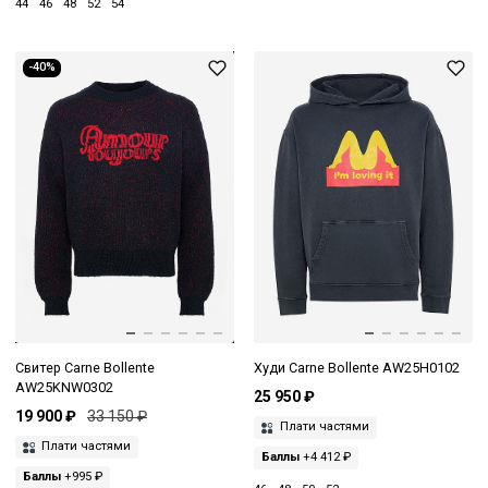
44
46
48
52
54
-40%
Свитер Carne Bollente
Худи Carne Bollente AW25H0102
AW25KNW0302
25 950 ₽
19 900 ₽
33 150 ₽
Плати частями
Плати частями
Баллы
+4 412 ₽
Баллы
+995 ₽