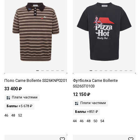
Поло Carne Bollente SS26KNP0201
Футболка Carne Bollente
SS26ST0103
33 400 ₽
12 150 ₽
Плати частями
Плати частями
Баллы
+5 678 ₽
Баллы
+851 ₽
46
48
52
44
46
48
50
54