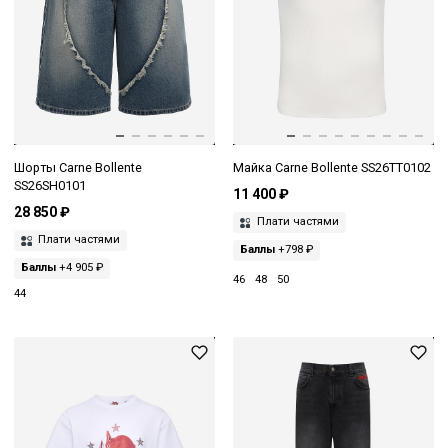
Шорты Carne Bollente
Майка Carne Bollente SS26TT0102
SS26SH0101
11 400 ₽
28 850 ₽
Плати частями
Плати частями
Баллы
+798 ₽
Баллы
+4 905 ₽
46
48
50
44