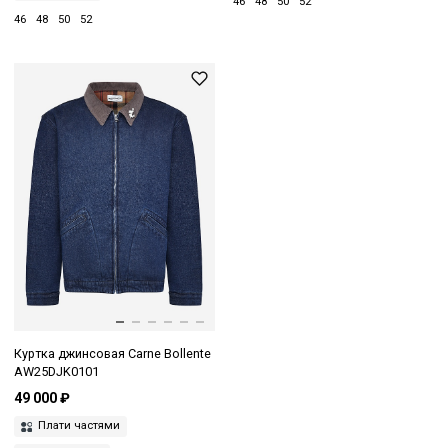
46
48
50
52
46
48
50
52
Куртка джинсовая Carne Bollente
AW25DJK0101
49 000 ₽
Плати частями