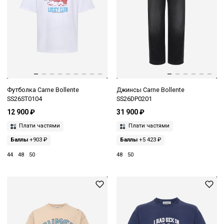
Футболка Carne Bollente
Джинсы Carne Bollente
SS26ST0104
SS26DP0201
12 900 ₽
31 900 ₽
Плати частями
Плати частями
Баллы
+903 ₽
Баллы
+5 423 ₽
44
48
50
48
50