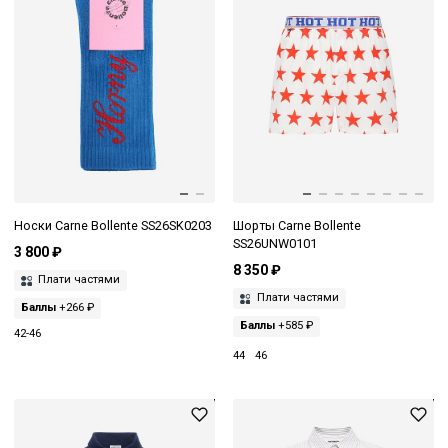
Носки Carne Bollente SS26SK0203
Шорты Carne Bollente
SS26UNW0101
3 800 ₽
8 350 ₽
Плати частями
Плати частями
Баллы
+266 ₽
Баллы
+585 ₽
42-46
44
46