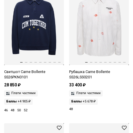
Свитшот Carne Bollente
Рубашка Carne Bollente
SS26PKN0101
SS26LSS0201
28 850 ₽
33 400 ₽
Плати частями
Плати частями
Баллы
+4 905 ₽
Баллы
+5 678 ₽
48
46
48
50
52