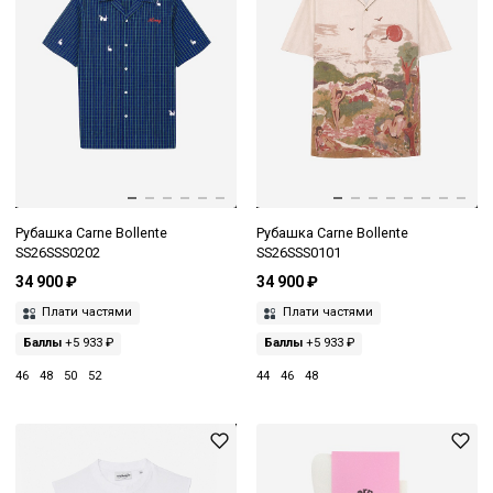
Рубашка Carne Bollente
Рубашка Carne Bollente
SS26SSS0202
SS26SSS0101
34 900 ₽
34 900 ₽
Плати частями
Плати частями
Баллы
+5 933 ₽
Баллы
+5 933 ₽
46
48
50
52
44
46
48