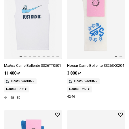
Майка Carne Bollente SS26TT0501
Носки Carne Bollente SS26SK0204
11 400 ₽
3 800 ₽
Плати частями
Плати частями
Баллы
+798 ₽
Баллы
+266 ₽
42-46
44
48
50