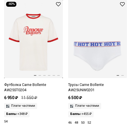
-40%
Футболка Carne Bollente
Трусы Carne Bollente
AW25ST0204
AW25UNW0201
6 950 ₽
11 550 ₽
6 500 ₽
Плати частями
Плати частями
Баллы
+348 ₽
Баллы
+455 ₽
54
46
48
50
52