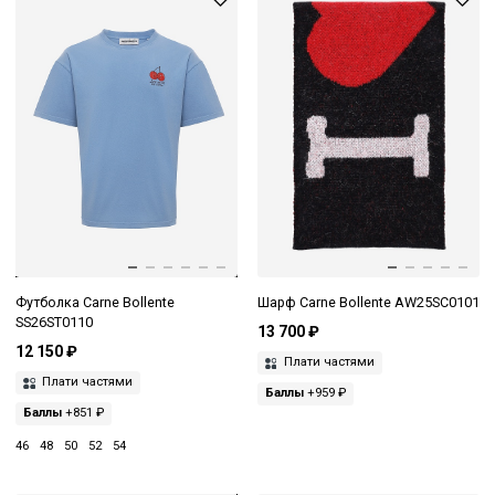
Футболка Carne Bollente
Шарф Carne Bollente AW25SC0101
SS26ST0110
13 700 ₽
12 150 ₽
Плати частями
Плати частями
Баллы
+959 ₽
Баллы
+851 ₽
46
48
50
52
54