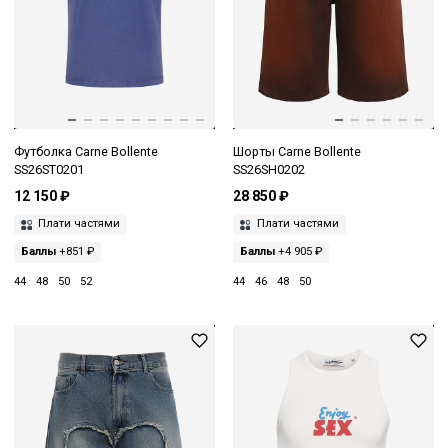
Футболка Carne Bollente
Шорты Carne Bollente
SS26ST0201
SS26SH0202
12 150 ₽
28 850 ₽
Плати частями
Плати частями
Баллы
+851 ₽
Баллы
+4 905 ₽
44
48
50
52
44
46
48
50