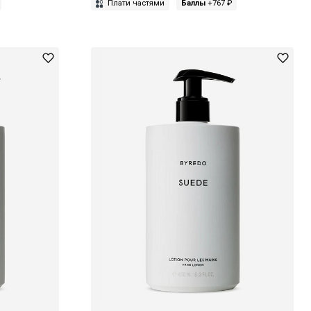
Плати частями
Баллы
+767 ₽