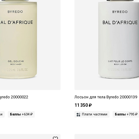
yredo 20000022
Лосьон для тела Byredo 20000139
11 350 ₽
ми
Баллы
+634 ₽
Плати частями
Баллы
+795 ₽