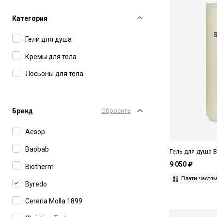
Категория
Гели для душа
Кремы для тела
Лосьоны для тела
Бренд
Сбросить
Aesop
Baobab
Гель для душа B
9 050 ₽
Biotherm
Плати частя
Byredo
Cereria Molla 1899