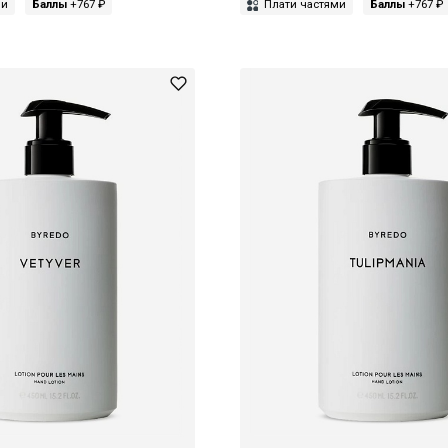
ми
Баллы
+767 ₽
Плати частями
Баллы
+767 ₽