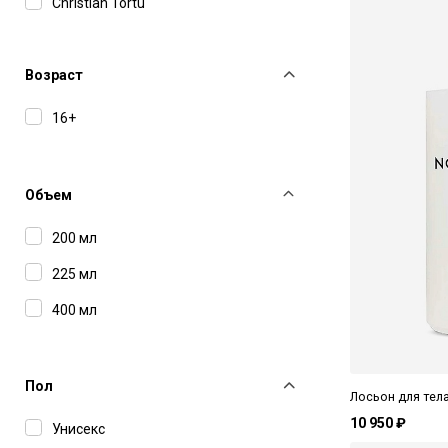
Christian Tortu
Farmacia SS Annunziata 1561
Nescens
Возраст
Ormaie
16+
Объем
200 мл
225 мл
400 мл
Пол
Лосьон для тела
10 950 ₽
Унисекс