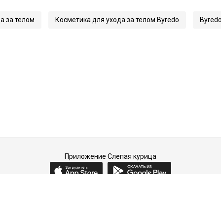
а за телом
Косметика для ухода за телом Byredo
Byred
Приложение Слепая курица
2015-2026 © Слепая курица - fashion concept store.
Все права защищены.