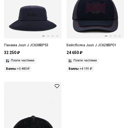
Панама Juun J JC638BP53
Бейсболка Juun J JC628BP01
32 250 ₽
24 650 ₽
Плати частями
Плати частями
Баллы
+5 483 ₽
Баллы
+4 191 ₽