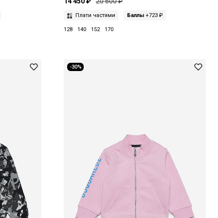
14 450 ₽
20 600 ₽
Плати частями
Баллы
+723 ₽
128
140
152
170
-30%