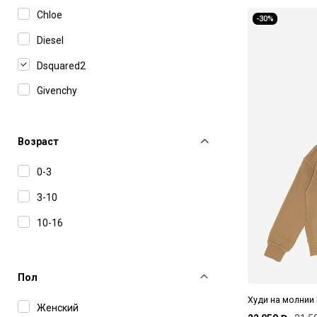
Chloe
-30%
Diesel
Dsquared2
Givenchy
Marni
MM6 Maison Margiela
Возраст
N°21
0-3
Stella McCartney
3-10
10-16
Пол
Худи на молнии
Женский