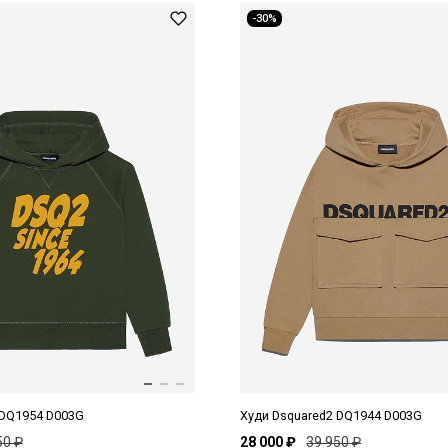
-30%
 DQ1954 D003G
Худи Dsquared2 DQ1944 D003G
50 ₽
28 000 ₽
39 950 ₽