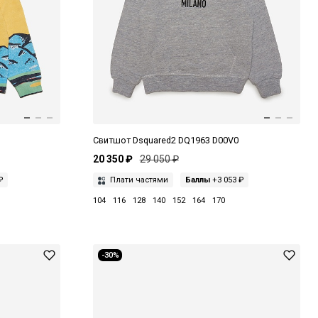
Свитшот Dsquared2 DQ1963 D00V0
20 350 ₽
29 050 ₽
₽
Плати частями
Баллы
+3 053 ₽
104
116
128
140
152
164
170
-30%