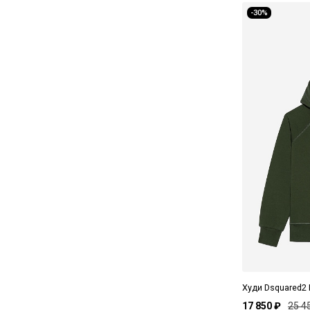
-30%
Худи Dsquared2
17 850 ₽
25 4