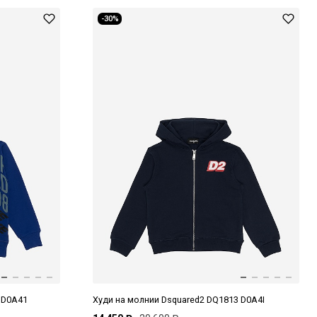
-30%
 D0A41
Худи на молнии Dsquared2 DQ1813 D0A4I