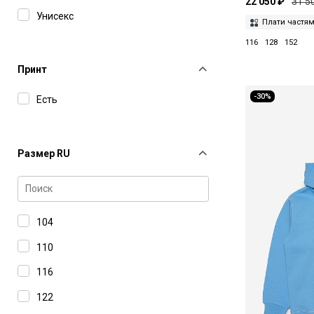
22 050 ₽
31 5
Унисекс
Плати частя
116
128
152
Принт
-30%
Есть
Размер RU
104
110
116
122