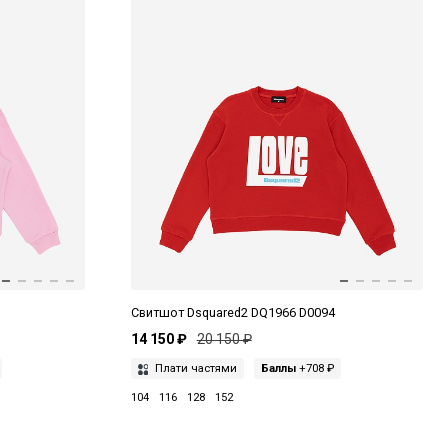
Свитшот Dsquared2 DQ1966 D0094
14 150 ₽
20 150 ₽
Плати частями
Баллы
+708 ₽
104
116
128
152