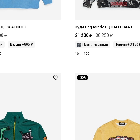
 DQ1964 D003G
Худи Dsquared2 DQ1843 D0A4J
00 ₽
21 200 ₽
30 250 ₽
ми
Баллы
+805 ₽
Плати частями
Баллы
+3 180 
0
164
170
-30%