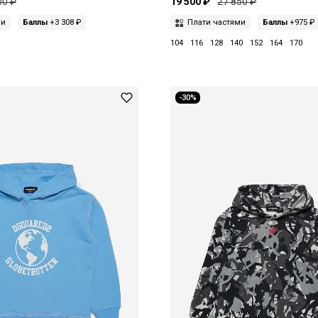
00 ₽
19 500 ₽
27 850 ₽
ми
Баллы
+3 308 ₽
Плати частями
Баллы
+975 ₽
104
116
128
140
152
164
170
-30%