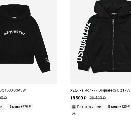
 DQ1580 D0A3W
Худи на молнии Dsquared2 DQ178
00 ₽
18 500 ₽
26 400 ₽
ми
Баллы
+770 ₽
Плати частями
Баллы
+925 ₽
128