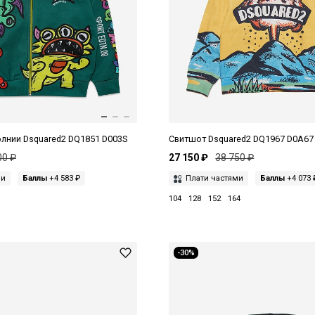
олнии Dsquared2 DQ1851 D003S
Свитшот Dsquared2 DQ1967 D0A67
00 ₽
27 150 ₽
38 750 ₽
ми
Баллы
+4 583 ₽
Плати частями
Баллы
+4 073 
104
128
152
164
-30%