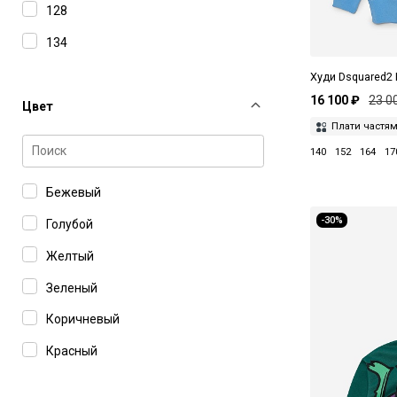
128
134
140
Худи Dsquared2
16 100 ₽
23 0
146
Цвет
Плати частя
152
140
152
164
17
158
Бежевый
164
-30%
Голубой
170
Желтый
74
Зеленый
80
Коричневый
84
Красный
88
Розовый
92