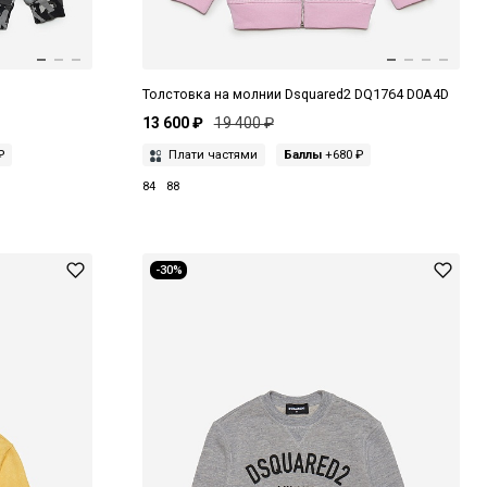
Толстовка на молнии Dsquared2 DQ1764 D0A4D
13 600 ₽
19 400 ₽
₽
Плати частями
Баллы
+680 ₽
84
88
-30%