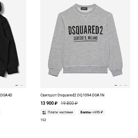
3 D0A4D
Свитшот Dsquared2 DQ1094 D0A1N
13 900 ₽
19 800 ₽
Плати частями
Баллы
+695 ₽
152