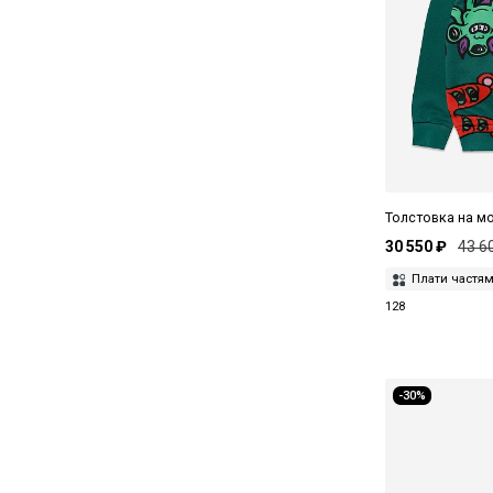
Серый
Синий
Черный
Толстовка на м
30 550 ₽
43 6
Плати частя
128
-30%