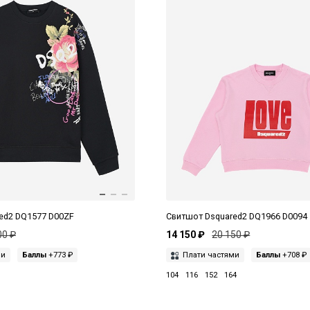
ed2 DQ1577 D00ZF
Свитшот Dsquared2 DQ1966 D0094
00 ₽
14 150 ₽
20 150 ₽
ми
Баллы
+773 ₽
Плати частями
Баллы
+708 ₽
104
116
152
164