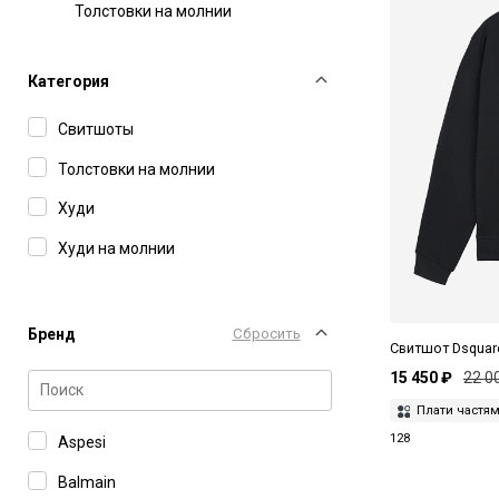
Толстовки на молнии
Категория
Свитшоты
Толстовки на молнии
Худи
Худи на молнии
Бренд
Сбросить
Свитшот Dsquar
15 450 ₽
22 0
Плати частя
128
Aspesi
Balmain