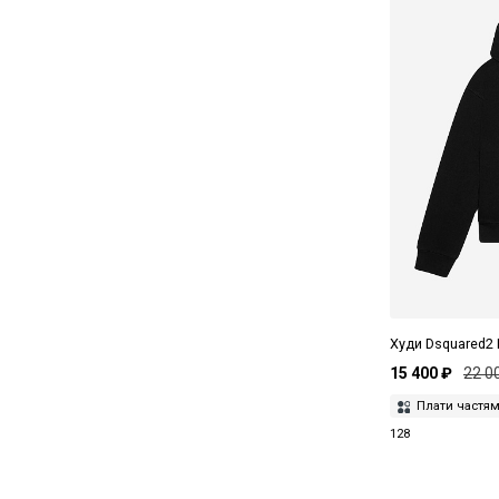
Худи Dsquared2
15 400 ₽
22 0
Плати частя
128