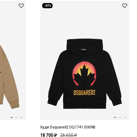
-30%
Худи Dsquared2 DQ1741 D009B
18 700 ₽
26 650 ₽