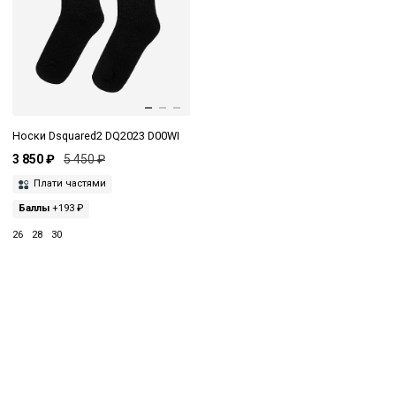
Носки Dsquared2 DQ2023 D00WI
3 850 ₽
5 450 ₽
Плати частями
Баллы
+193 ₽
26
28
30