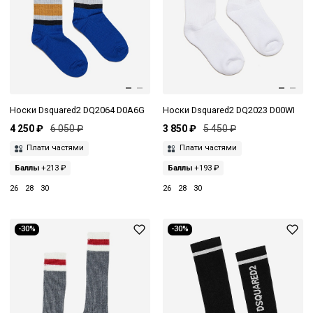
Носки Dsquared2 DQ2064 D0A6G
Носки Dsquared2 DQ2023 D00WI
4 250 ₽
6 050 ₽
3 850 ₽
5 450 ₽
Плати частями
Плати частями
Баллы
+213 ₽
Баллы
+193 ₽
26
28
30
26
28
30
-30%
-30%