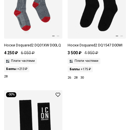
Носки Dsquared2 DQ01XW D00LQ
Носки Dsquared2 DQ1547 D00WI
4 250 ₽
6 050 ₽
3 500 ₽
4 950 ₽
Плати частями
Плати частями
Баллы
+213 ₽
Баллы
+175 ₽
28
26
28
30
-30%