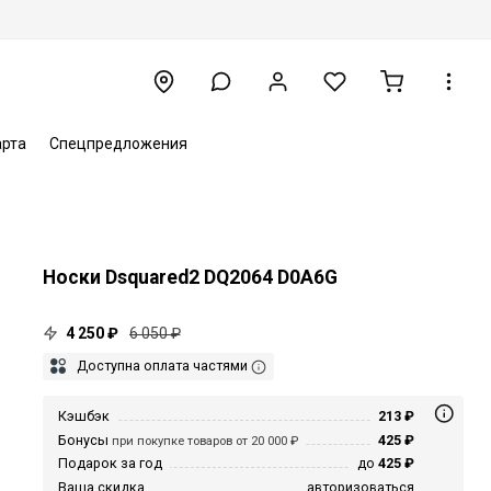
арта
Спецпредложения
Носки Dsquared2 DQ2064 D0A6G
4 250 ₽
6 050 ₽
Доступна оплата частями
Кэшбэк
213 ₽
Бонусы
425 ₽
при покупке товаров от 20 000 ₽
Подарок за год
до
425 ₽
Ваша скидка
авторизоваться