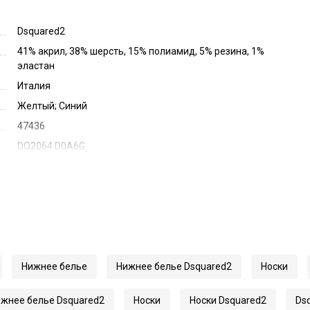
Dsquared2
41% акрил, 38% шерсть, 15% полиамид, 5% резина, 1%
эластан
Италия
Желтый; Синий
47436
DQ2064 D0A6G
Нижнее белье
Нижнее белье Dsquared2
Носки
жнее белье Dsquared2
Носки
Носки Dsquared2
Ds