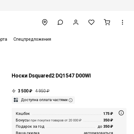
арта
Спецпредложения
Носки Dsquared2 DQ1547 D00WI
3 500 ₽
4 950 ₽
Доступна оплата частями
Кэшбэк
175 ₽
Бонусы
350 ₽
при покупке товаров от 20 000 ₽
Подарок за год
до
350 ₽
Ваша скидка
авторизоваться