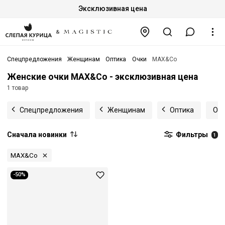
Эксклюзивная цена
Спецпредложения
Женщинам
Оптика
Очки
MAX&Co
Женские очки MAX&Co - эксклюзивная цена
1 товар
Спецпредложения
Женщинам
Оптика
Оп
Сначала новинки
Фильтры
1
MAX&Co
-50%