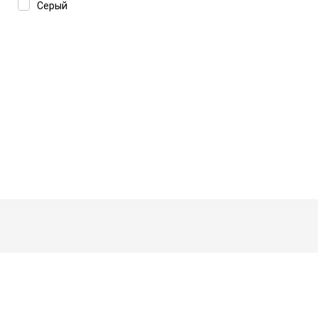
Серый
The Attico
Thom Browne
Tiffany
Tod's
Tom Ford
Undostrial
Valentino
Versace
Voa
Vogue
Yohji Yamamoto