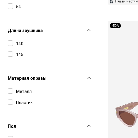
Dolce&Gabbana
Плати частя
54
Dsquared2
Dunhill
-50%
Длина заушника
Elie Saab
140
Etro
145
F2
Fendi
Gucci
Материал оправы
Haffmans&Neumeister
Металл
Hugo
Пластик
IC Berlin
Isabel Marant
Пол
Jacquemus