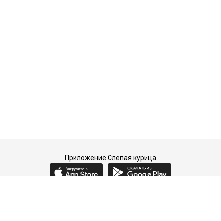
Приложение Слепая курица
2015-2026 © Слепая курица - fashion concept store.
Все права защищены.