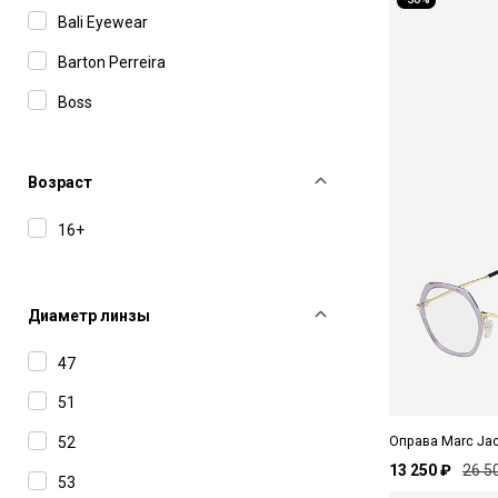
Bali Eyewear
Barton Perreira
Boss
Bottega Veneta
Carolina Herrera
Возраст
Carolina Lemke
16+
Carrera
Celine
Диаметр линзы
Charriol
47
Chloe
51
Dior
Оправа Marc Ja
52
Dita
13 250 ₽
26 5
53