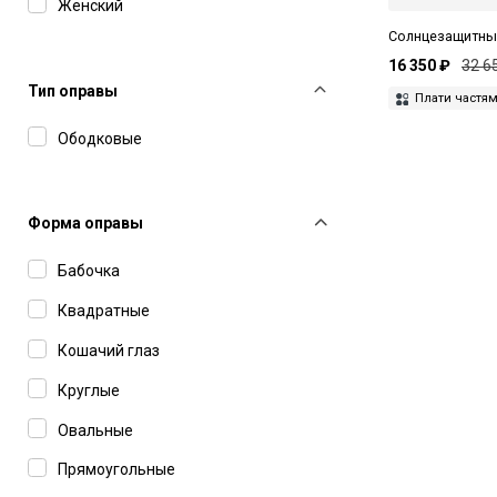
Женский
Jimmy Choo
Солнцезащитные
Kuboraum
16 350 ₽
32 6
Тип оправы
Плати частя
Leisure Society
Ободковые
Levi’s
Linda Farrow
Lithe
Форма оправы
Loewe
Бабочка
Lunor
Квадратные
Magda Butrym
Кошачий глаз
Marc Jacobs
Круглые
Mastermind
Овальные
Masunaga
Прямоугольные