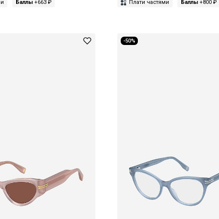
ми
Баллы
+663 ₽
Плати частями
Баллы
+800 ₽
-50%