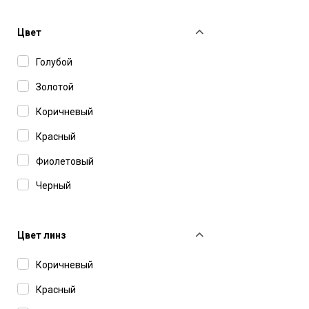
Matsuda
Maui Jim
Цвет
Max Mara
Голубой
MAX&Co
Золотой
Missoni
Коричневый
Movitra
Красный
Oliver Peoples
Фиолетовый
Orgreen
Черный
Polaroid
Prada
Цвет линз
Ray-Ban
Коричневый
Saint Laurent
Красный
Smith