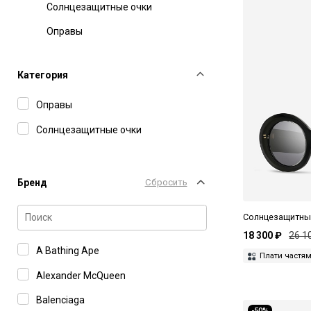
Солнцезащитные очки
Оправы
Категория
Оправы
Солнцезащитные очки
Бренд
Сбросить
Солнцезащитные
18 300 ₽
26 1
A Bathing Ape
Плати частя
Alexander McQueen
Balenciaga
-50%