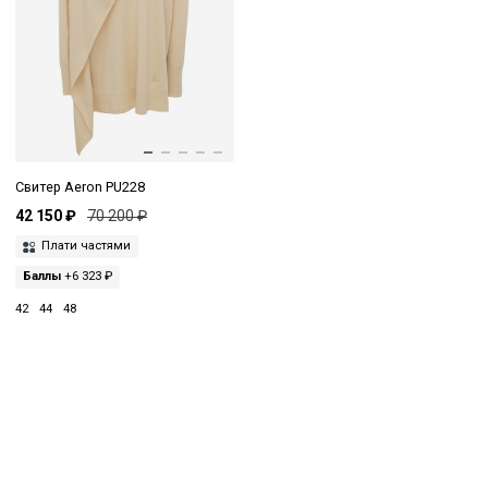
Свитер Aeron PU228
42 150 ₽
70 200 ₽
Плати частями
Баллы
+6 323 ₽
42
44
48