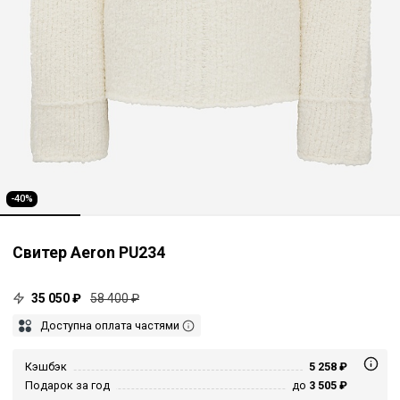
-40%
Свитер Aeron PU234
35 050 ₽
58 400 ₽
Доступна оплата частями
Кэшбэк
5 258 ₽
Подарок за год
до
3 505 ₽