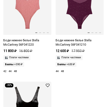
Боди нижнее белье Stella
Боди нижнее белье Stella
McCartney S6F041220
McCartney S6F041210
11 800 ₽
16 800 ₽
12 600 ₽
17 950 ₽
Плати частями
Плати частями
Баллы
+590 ₽
Баллы
+630 ₽
42
44
48
44
48
-35%