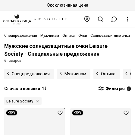
Эксклюзивная цена
Спецпредложения
Мужчинам
Оптика
Очки
Солнцезащитные очки
L
Мужские солнцезащитные очки Leisure
Society - Специальные предложения
6 товаров
Спецпредложения
Мужчинам
Оптика
Оч
Сначала новинки
Фильтры
1
Leisure Society
-30%
-30%