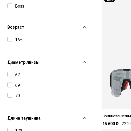
Boss
Bottega Veneta
Brioni
Возраст
Carolina Lemke
16+
Carrera
Charriol
Диаметр линзы
David Beckham
67
Dior
69
Dita
70
Dsquared2
Dunhill
Солнцезащитные
Длина заушника
F2
15 600 ₽
22 2
123