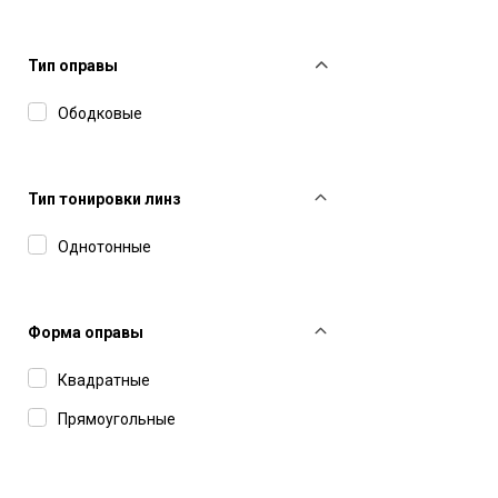
Maybach
Montblanc
Тип оправы
Movitra
Ободковые
Oliver Peoples
Polaroid
Тип тонировки линз
Ray-Ban
Однотонные
Saint Laurent
Smith
Форма оправы
Tod's
Квадратные
Tom Ford
Прямоугольные
Voa
Zilli