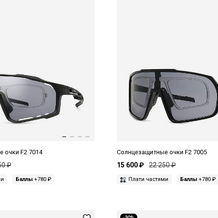
 очки F2 7014
Солнцезащитные очки F2 7005
50 ₽
15 600 ₽
22 250 ₽
ми
Баллы
+780 ₽
Плати частями
Баллы
+780 ₽
-30%