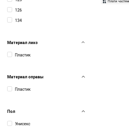
Giorgio Armani
Плати частя
126
Gucci
134
Haffmans&Neumeister
Hugo
IC Berlin
Материал линз
Jacquemus
Пластик
Kuboraum
Leisure Society
Материал оправы
Linda Farrow
Пластик
Marc Jacobs
Mastermind
Пол
Matsuda
Унисекс
Maui Jim