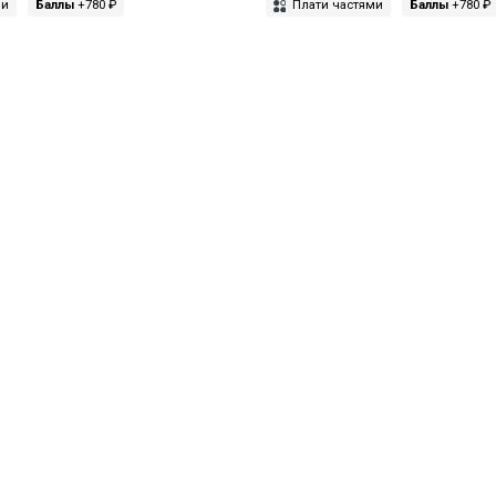
ми
Баллы
+780 ₽
Плати частями
Баллы
+780 ₽