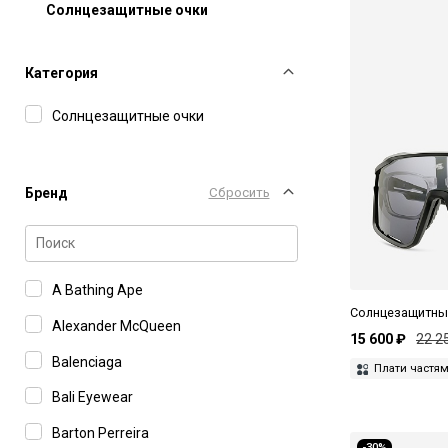
Солнцезащитные очки
Категория
Солнцезащитные очки
Бренд
Сбросить
A Bathing Ape
Солнцезащитные
Alexander McQueen
15 600 ₽
22 2
Balenciaga
Плати частя
Bali Eyewear
Barton Perreira
-30%