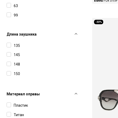
Dunhill
Баллы
+24 375 ₽
63
F2
99
Giorgio Armani
-30%
Gucci
Длина заушника
Haffmans&Neumeister
135
Hugo
145
IC Berlin
148
Jacquemus
150
Kuboraum
Leisure Society
Материал оправы
Linda Farrow
Lithe
Пластик
Lunor
Титан