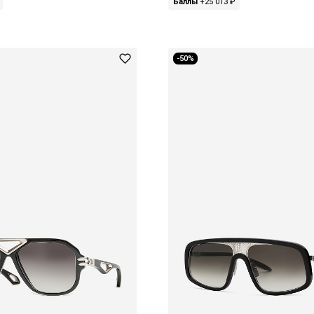
Баллы
+25 013 ₽
-50%