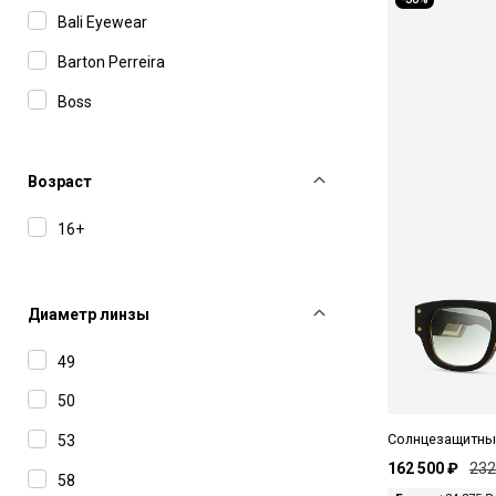
Bali Eyewear
Barton Perreira
Boss
Bottega Veneta
Brioni
Возраст
Carolina Lemke
16+
Carrera
Charriol
Диаметр линзы
David Beckham
49
Dior
50
Dita
Солнцезащитные
53
Dsquared2
162 500 ₽
232
58