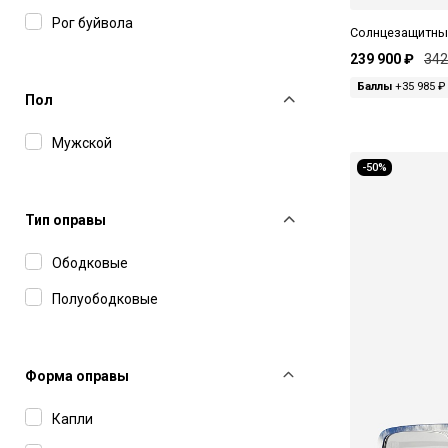
Marc Jacobs
Рог буйвола
Солнцезащитные
Mastermind
239 900 ₽
342
Баллы
+35 985 ₽
Masunaga
Пол
Matsuda
Мужской
Maui Jim
-50%
Maybach
Тип оправы
Montblanc
Ободковые
Movitra
Полуободковые
Oliver Peoples
Polaroid
Форма оправы
Ray-Ban
Saint Laurent
Капли