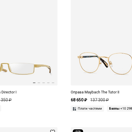
Director I
Оправа Maybach The Tutor II
 350 ₽
68 650 ₽
137 300 ₽
Плати частями
Баллы
+10 298
-50%