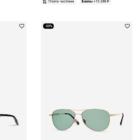
Плати частями
Баллы
+15 248 ₽
-50%