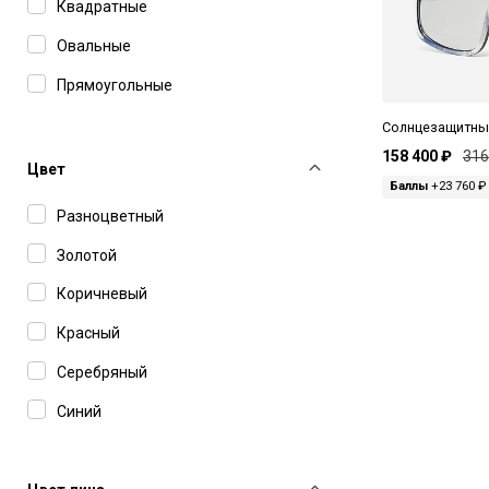
Smith
Квадратные
Thom Browne
Овальные
Tod's
Прямоугольные
Tom Ford
Солнцезащитные
158 400 ₽
316
Undostrial
Цвет
Баллы
+23 760 ₽
Voa
Разноцветный
Yohji Yamamoto
Золотой
Zilli
Коричневый
Красный
Серебряный
Синий
Черный