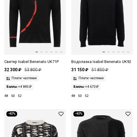
Свитер Isabel Benenato UK71P
Водолазка Isabel Benenato UK92
32 300 ₽
53 800 ₽
31 150 ₽
51 850 ₽
Плати частями
Плати частями
Баллы
+4 845 ₽
Баллы
+4 673 ₽
48
50
52
48
50
52
-40%
-40%