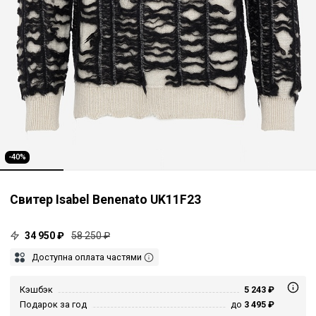
-40%
Свитер Isabel Benenato UK11F23
34 950 ₽
58 250 ₽
Доступна оплата частями
Кэшбэк
5 243 ₽
Подарок за год
до
3 495 ₽