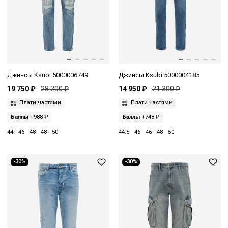
Джинсы Ksubi 5000006749
Джинсы Ksubi 5000004185
19 750 ₽
28 200 ₽
14 950 ₽
21 300 ₽
Плати частями
Плати частями
Баллы
+988 ₽
Баллы
+748 ₽
44
46
48
48
50
44.5
46
46
48
50
-30%
-30%