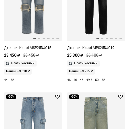
Джинсы Ksubi MSP25DJ018
Джинсы Ksubi MPS25DJ019
23 450 ₽
33 450 ₽
25 300 ₽
36 100 ₽
Плати частями
Плати частями
Баллы
+3 518 ₽
Баллы
+3 795 ₽
44
52
46
46
48
49.5
50
52
-30%
-30%