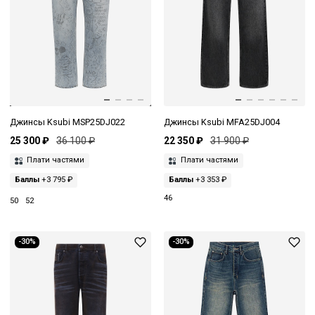
Джинсы Ksubi MSP25DJ022
Джинсы Ksubi MFA25DJ004
25 300 ₽
36 100 ₽
22 350 ₽
31 900 ₽
Плати частями
Плати частями
Баллы
+3 795 ₽
Баллы
+3 353 ₽
46
50
52
-30%
-30%