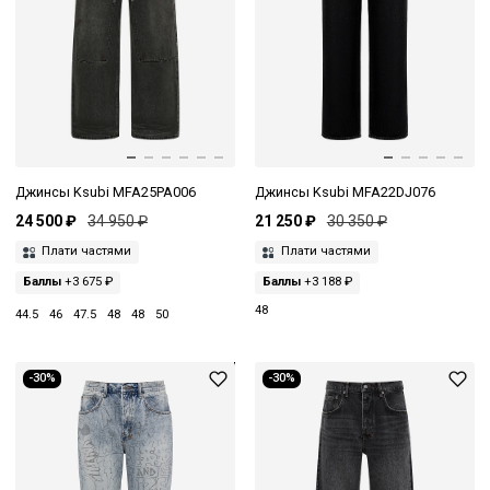
Джинсы Ksubi MFA25PA006
Джинсы Ksubi MFA22DJ076
24 500 ₽
34 950 ₽
21 250 ₽
30 350 ₽
Плати частями
Плати частями
Баллы
+3 675 ₽
Баллы
+3 188 ₽
48
44.5
46
47.5
48
48
50
-30%
-30%