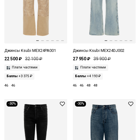
Джинсы Ksubi MEX24PA001
Джинсы Ksubi MEX24DJ002
22 500 ₽
32 100 ₽
27 950 ₽
39 900 ₽
Плати частями
Плати частями
Баллы
+3 375 ₽
Баллы
+4 193 ₽
46
46
46
46
48
48
-30%
-30%