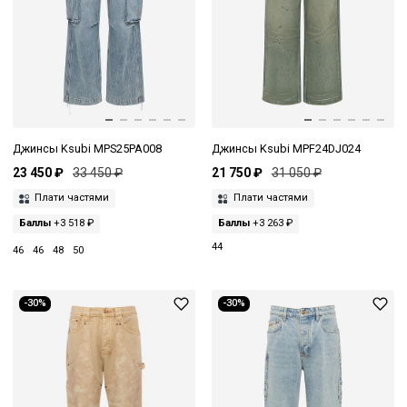
Джинсы Ksubi MPS25PA008
Джинсы Ksubi MPF24DJ024
23 450 ₽
33 450 ₽
21 750 ₽
31 050 ₽
Плати частями
Плати частями
Баллы
+3 518 ₽
Баллы
+3 263 ₽
44
46
46
48
50
-30%
-30%