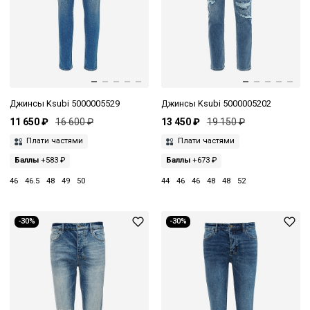
Джинсы Ksubi 5000005529
Джинсы Ksubi 5000005202
11 650 ₽
16 600 ₽
13 450 ₽
19 150 ₽
Плати частями
Плати частями
Баллы
+583 ₽
Баллы
+673 ₽
46
46.5
48
49
50
44
46
46
48
48
52
-30%
-30%