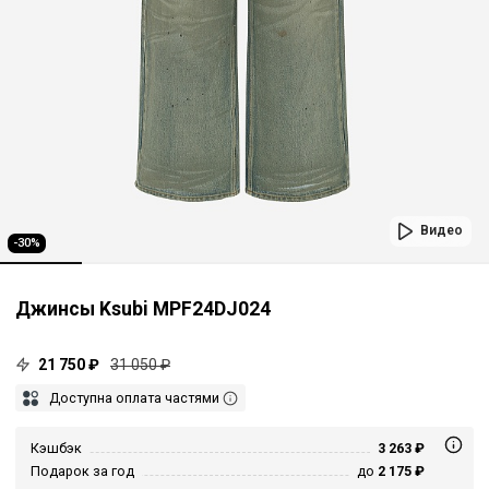
Видео
-30%
Джинсы Ksubi MPF24DJ024
21 750 ₽
31 050 ₽
Доступна оплата частями
Кэшбэк
3 263 ₽
Подарок за год
до
2 175 ₽