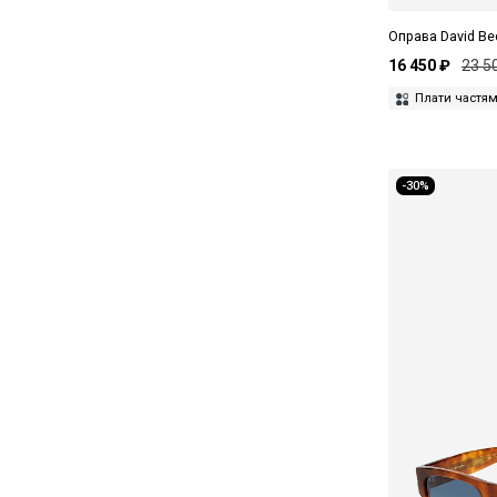
Closed
Оправа David B
Corneliani
16 450 ₽
23 5
Плати частя
Cultura
D.A.T.E.
Darkpark
-30%
David Beckham
Diesel
Dior
Dita
Dolce&Gabbana
Drôle De Monsieur
Dsquared2