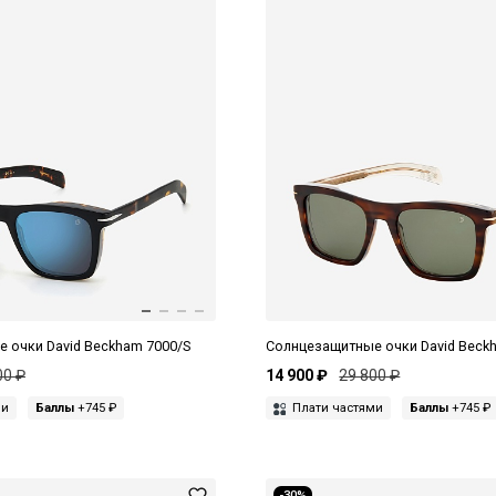
 очки David Beckham 7000/S
Солнцезащитные очки David Beck
00 ₽
14 900 ₽
29 800 ₽
ми
Баллы
+745 ₽
Плати частями
Баллы
+745 ₽
-30%