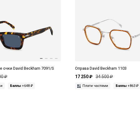
 очки David Beckham 7091/S
Оправа David Beckham 1103
00 ₽
17 250 ₽
34 500 ₽
ми
Баллы
+648 ₽
Плати частями
Баллы
+863 ₽