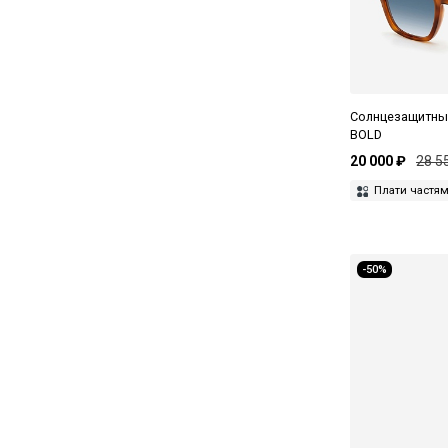
Dunhill
Duvetica
Emporio Armani
Etudes Studio
Солнцезащитные
BOLD
F2
20 000 ₽
28 5
Fefe Napoli
Плати частя
Filippo De Laurentiis
GCDS
-50%
Giorgio Armani
Givenchy
Gucci
Guess
Haffmans&Neumeister