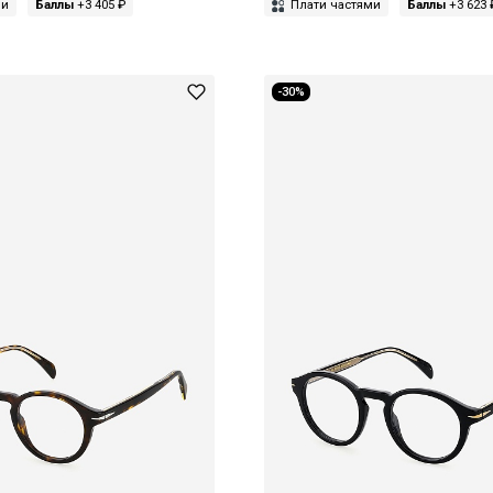
ми
Баллы
+3 405 ₽
Плати частями
Баллы
+3 623 
-30%