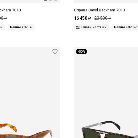
eckham 7010
Оправа David Beckham 7010
00 ₽
16 450 ₽
23 500 ₽
ми
Баллы
+823 ₽
Плати частями
Баллы
+823 ₽
-50%