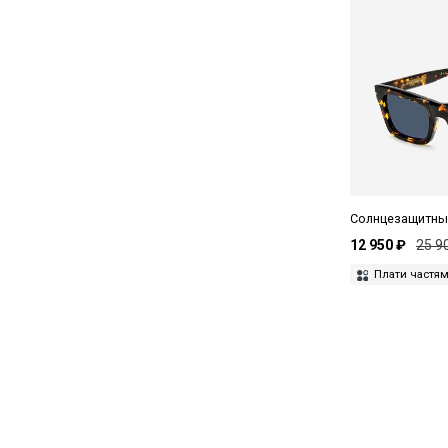
Hugo
IC Berlin
IH NOM UH NIT
Isabel Benenato
Jacquemus
John Elliott
Солнцезащитные
Juun J
12 950 ₽
25 9
Kired
Плати частя
Ksubi
Kuboraum
Lardini
Leisure Society