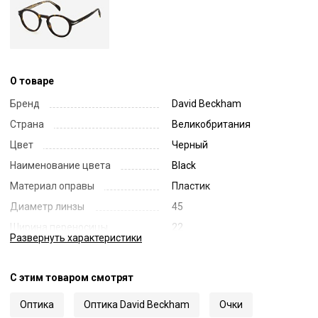
О товаре
Бренд
David Beckham
Страна
Великобритания
Цвет
Черный
Наименование цвета
Black
Материал оправы
Пластик
Диаметр линзы
45
Ширина переносицы
22
Развернуть
характеристики
Длина заушника
145
Код
16423
С этим товаром смотрят
Артикул
7010
Оптика
Оптика David Beckham
Очки