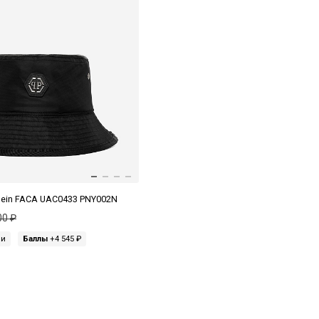
Plein FACA UAC0433 PNY002N
00 ₽
ми
Баллы
+4 545 ₽