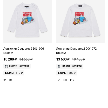
Лонгслив Dsquared2 DQ1996
Лонгслив Dsquared2 DQ1972
D00XM
D00XM
10 200 ₽
14 550 ₽
13 600 ₽
19 400 ₽
Плати частями
Плати частями
Баллы
+510 ₽
Баллы
+680 ₽
84
88
104
128
140