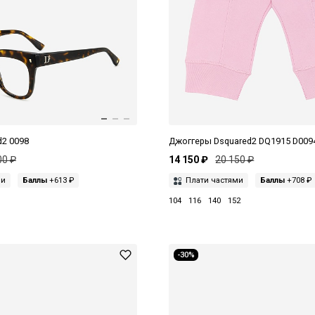
d2 0098
Джоггеры Dsquared2 DQ1915 D009
00 ₽
14 150 ₽
20 150 ₽
ми
Баллы
+613 ₽
Плати частями
Баллы
+708 ₽
104
116
140
152
-30%