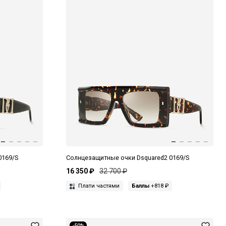
0169/S
Солнцезащитные очки Dsquared2 0169/S
16 350 ₽
32 700 ₽
Плати частями
Баллы
+818 ₽
-50%