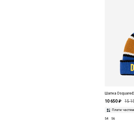
Cultura
80
D.A.T.E.
84
Daname
88
Darkpark
92
David Beckham
II
Diesel
III
Dior
Dita
Dolce&Gabbana
Шапка Dsquared
Drôle De Monsieur
10 650 ₽
15 1
Dsquared2
Плати частя
54
56
Dunhill
Duvetica