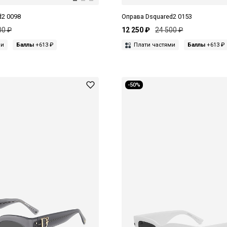
d2 0098
Оправа Dsquared2 0153
00 ₽
12 250 ₽
24 500 ₽
ми
Баллы
+613 ₽
Плати частями
Баллы
+613 ₽
-50%