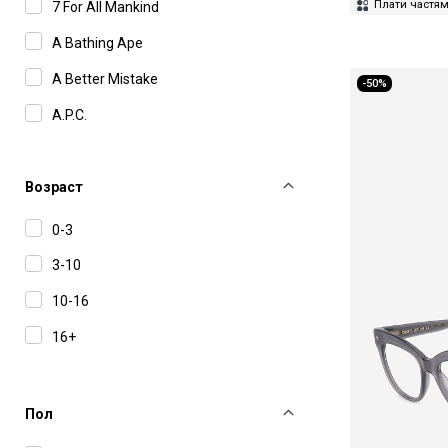
Плати частя
7 For All Mankind
Трусы
A Bathing Ape
Футболки
A Better Mistake
-50%
Худи
A.P.C.
Худи на молнии
Abla by Sartorio
Шорты
Act N°1
Возраст
Шубы
Actualee
0-3
Юбки
Add
3-10
Aeron
10-16
Agnona
16+
Alberta Ferretti
Alchemist
Пол
Alevi