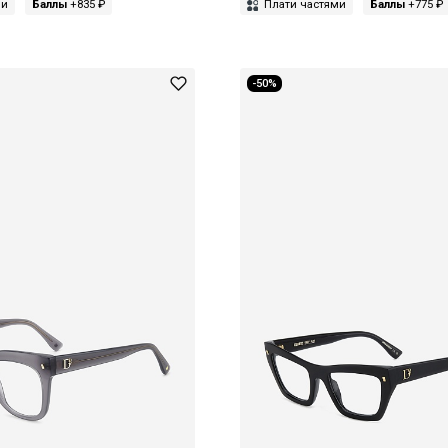
ми
Баллы
+835 ₽
Плати частями
Баллы
+775 ₽
-50%