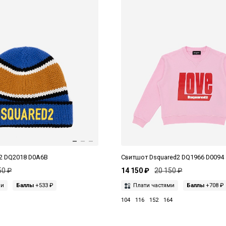
2 DQ2018 D0A6B
Свитшот Dsquared2 DQ1966 D0094
50 ₽
14 150 ₽
20 150 ₽
ми
Баллы
+533 ₽
Плати частями
Баллы
+708 ₽
104
116
152
164