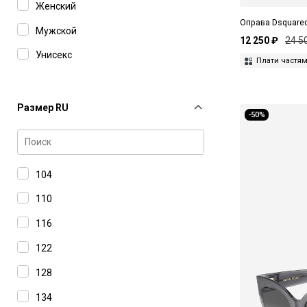
Женский
Alexander McQueen
Оправа Dsquare
Мужской
12 250 ₽
24 5
Alexandre Vauthier
Унисекс
Плати частя
Andrea Ventura
Arizona Love
Размер RU
Arma
-50%
Art Dealer
Aspesi
104
Balenciaga
110
Bali Eyewear
116
Balmain
122
Barba Napoli
128
Barena Venezia
134