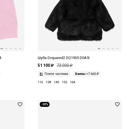
4
Шуба Dsquared2 DQ1905 D0A5I
51 100 ₽
73 000 ₽
Плати частями
Баллы
+7 665 ₽
116
128
140
152
164
-30%