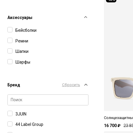
Леггинсы
Лонгсливы
Аксессуары
Носки
Бейсболки
Плавки
Ремни
Платья
Шапки
Плащи
Шарфы
Пляжные шорты
Пуховики
Бренд
Сбросить
Рубашки
Свитеры
Свитшоты
3JUIN
Солнцезащитные
Толстовки на молнии
44 Label Group
16 700 ₽
23 8
Топы