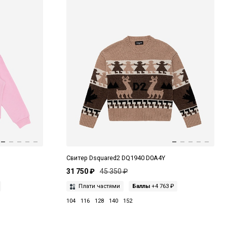
Свитер Dsquared2 DQ1940 D0A4Y
31 750 ₽
45 350 ₽
Плати частями
Баллы
+4 763 ₽
104
116
128
140
152