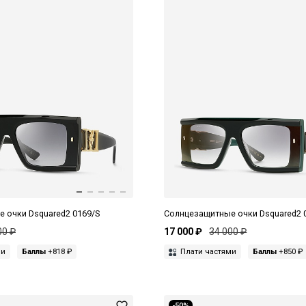
 очки Dsquared2 0169/S
Солнцезащитные очки Dsquared2 
00 ₽
17 000 ₽
34 000 ₽
ми
Баллы
+818 ₽
Плати частями
Баллы
+850 ₽
-50%