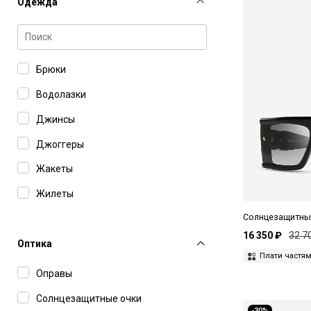
Одежда
Брюки
Водолазки
Джинсы
Джоггеры
Жакеты
Жилеты
Солнцезащитные
Жилеты утепленные
16 350 ₽
32 7
Куртки
Оптика
Плати частя
Куртки джинсовые
Оправы
Куртки кожаные
Солнцезащитные очки
-30%