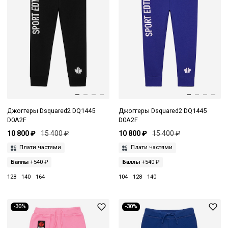
Джоггеры Dsquared2 DQ1445
Джоггеры Dsquared2 DQ1445
D0A2F
D0A2F
10 800 ₽
15 400 ₽
10 800 ₽
15 400 ₽
Плати частями
Плати частями
Баллы
+540 ₽
Баллы
+540 ₽
128
140
164
104
128
140
-30%
-30%