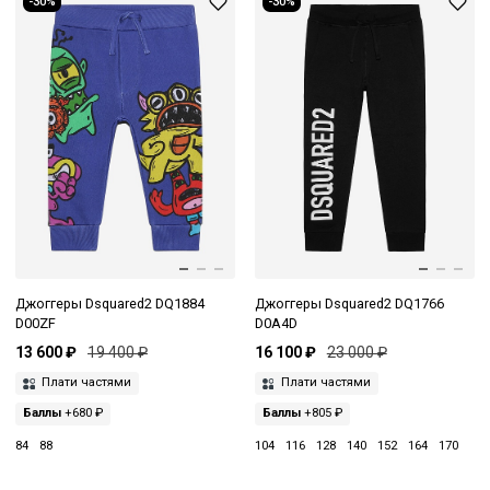
-30%
-30%
Джоггеры Dsquared2 DQ1884
Джоггеры Dsquared2 DQ1766
D00ZF
D0A4D
13 600 ₽
19 400 ₽
16 100 ₽
23 000 ₽
Плати частями
Плати частями
Баллы
+680 ₽
Баллы
+805 ₽
84
88
104
116
128
140
152
164
170