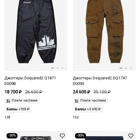
Джоггеры Dsquared2 Q1871
Джоггеры Dsquared2 DQ1747
D009B
D0093
18 700 ₽
26 650 ₽
24 600 ₽
35 100 ₽
Плати частями
Плати частями
Баллы
+935 ₽
Баллы
+3 690 ₽
128
152
-30%
-30%