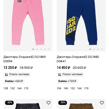
Джоггеры Dsquared2 DQ1869
Джоггеры Dsquared2 DQ1840
D0094
D0A41
13 250 ₽
18 900 ₽
14 450 ₽
20 600 ₽
Плати частями
Плати частями
Баллы
+663 ₽
Баллы
+723 ₽
128
152
164
170
104
140
152
164
170
-30%
-30%