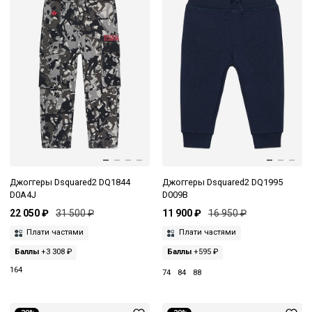
Джоггеры Dsquared2 DQ1844
Джоггеры Dsquared2 DQ1995
D0A4J
D009B
22 050 ₽
31 500 ₽
11 900 ₽
16 950 ₽
Плати частями
Плати частями
Баллы
+3 308 ₽
Баллы
+595 ₽
164
74
84
88