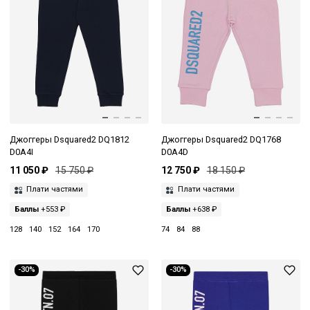
Джоггеры Dsquared2 DQ1812
Джоггеры Dsquared2 DQ1768
D0A4I
D0A4D
11 050 ₽
15 750 ₽
12 750 ₽
18 150 ₽
Плати частями
Плати частями
Баллы
+553 ₽
Баллы
+638 ₽
128
140
152
164
170
74
84
88
-30%
-30%