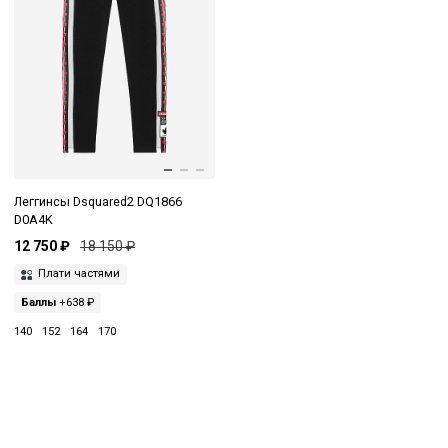
Леггинсы Dsquared2 DQ1866
D0A4K
12 750 ₽
18 150 ₽
Плати частями
Баллы
+638 ₽
140
152
164
170