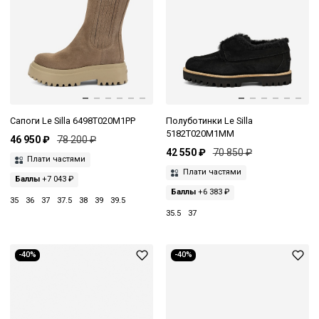
Сапоги Le Silla 6498T020M1PP
Полуботинки Le Silla
5182T020M1MM
46 950 ₽
78 200 ₽
42 550 ₽
70 850 ₽
Плати частями
Плати частями
Баллы
+7 043 ₽
Баллы
+6 383 ₽
35
36
37
37.5
38
39
39.5
35.5
37
-40%
-40%