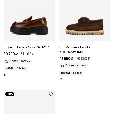
Лоферы Le Silla 6477T020M1PP
Полуботинки Le Silla
5182T020M1MM
30 700 ₽
51 100 ₽
42 550 ₽
70 850 ₽
Плати частями
Плати частями
Баллы
+4 605 ₽
Баллы
+6 383 ₽
37
36
-40%