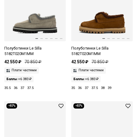
Полуботинки Le Silla
Полуботинки Le Silla
5182T020M1MM
5182T020M1MM
42 550 ₽
70 850 ₽
42 550 ₽
70 850 ₽
Плати частями
Плати частями
Баллы
+6 383 ₽
Баллы
+6 383 ₽
35.5
36
37
37.5
35
36
37
37.5
38
39
-40%
-40%