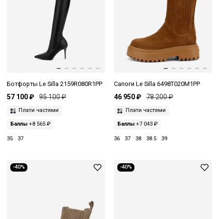
Ботфорты Le Silla 2159R080R1PP
Сапоги Le Silla 6498T020M1PP
57 100 ₽
95 100 ₽
46 950 ₽
78 200 ₽
Плати частями
Плати частями
Баллы
+8 565 ₽
Баллы
+7 043 ₽
35
37
36
37
38
38.5
39
-40%
-40%