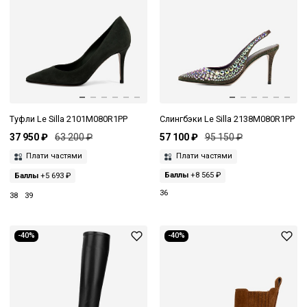
Туфли Le Silla 2101M080R1PP
Слингбэки Le Silla 2138M080R1PP
37 950 ₽
63 200 ₽
57 100 ₽
95 150 ₽
Плати частями
Плати частями
Баллы
+5 693 ₽
Баллы
+8 565 ₽
36
38
39
-40%
-40%