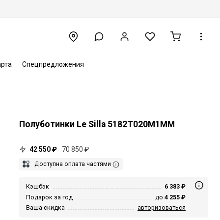
арта
Спецпредложения
Полуботинки Le Silla 5182T020M1MM
42 550 ₽
70 850 ₽
Доступна оплата частями
Кэшбэк
6 383 ₽
Подарок за год
до
4 255 ₽
Ваша скидка
авторизоваться