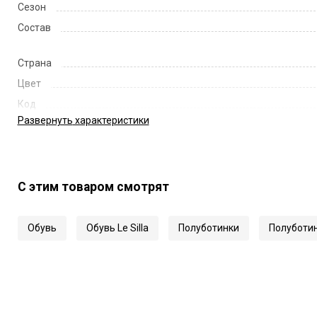
Сезон
Состав
Страна
Цвет
Код
Развернуть
характеристики
Артикул
С этим товаром смотрят
Обувь
Обувь Le Silla
Полуботинки
Полуботинк