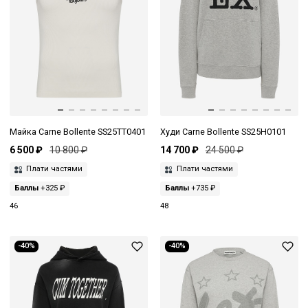
Майка Carne Bollente SS25TT0401
Худи Carne Bollente SS25H0101
6 500 ₽
10 800 ₽
14 700 ₽
24 500 ₽
Плати частями
Плати частями
Баллы
+325 ₽
Баллы
+735 ₽
46
48
-40%
-40%