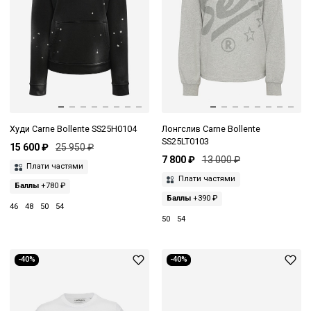
Худи Carne Bollente SS25H0104
Лонгслив Carne Bollente
SS25LT0103
15 600 ₽
25 950 ₽
7 800 ₽
13 000 ₽
Плати частями
Плати частями
Баллы
+780 ₽
Баллы
+390 ₽
46
48
50
54
50
54
-40%
-40%