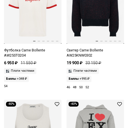
Футболка Carne Bollente
Свитер Carne Bollente
AW25ST0204
AW25KNW0302
6 950 ₽
11 550 ₽
19 900 ₽
33 150 ₽
Плати частями
Плати частями
Баллы
+348 ₽
Баллы
+995 ₽
54
46
48
50
52
-40%
-40%