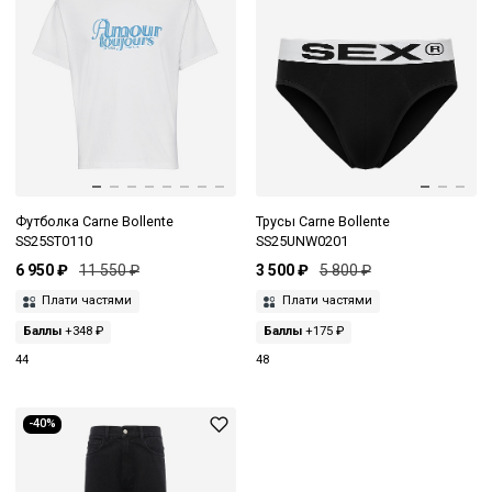
Футболка Carne Bollente
Трусы Carne Bollente
SS25ST0110
SS25UNW0201
6 950 ₽
11 550 ₽
3 500 ₽
5 800 ₽
Плати частями
Плати частями
Баллы
+348 ₽
Баллы
+175 ₽
44
48
-40%