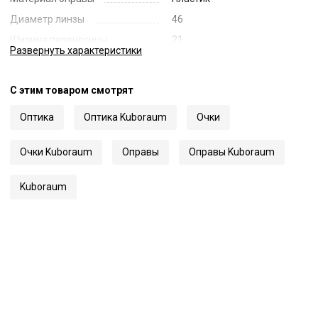
Диаметр линзы
46
Ширина переносицы
21
Развернуть
характеристики
Длина заушника
145
Код
72225
С этим товаром смотрят
Артикул
Maske J9
Оптика
Оптика Kuboraum
Очки
Очки Kuboraum
Оправы
Оправы Kuboraum
Kuboraum