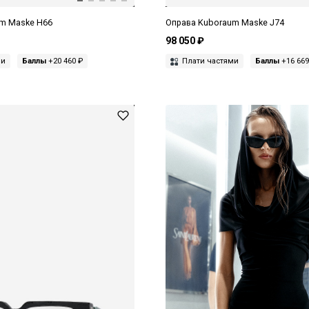
m Maske H66
Оправа Kuboraum Maske J74
98 050 ₽
ми
Баллы
+20 460 ₽
Плати частями
Баллы
+16 669