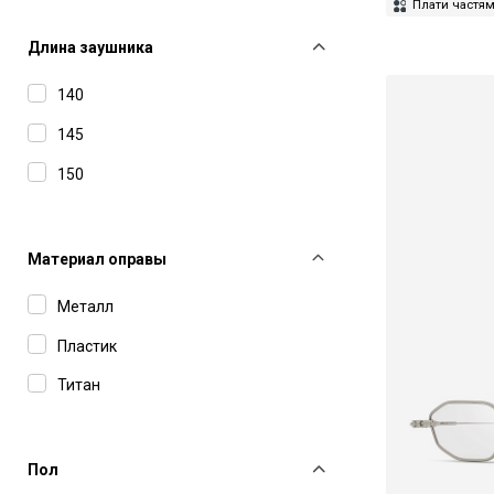
Etro
Плати частя
52
Fendi
53
Длина заушника
Glory
56
140
Gucci
58
145
Haffmans&Neumeister
150
Hugo
IC Berlin
Материал оправы
Isabel Marant
Металл
Jacquemus
Пластик
Jimmy Choo
Титан
John Dalia
Kuboraum
Пол
Leisure Society