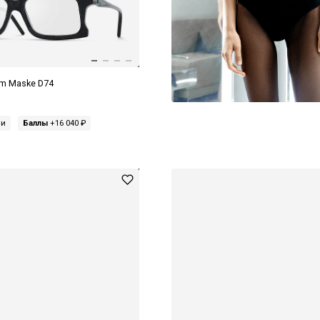
m Maske D74
ми
Баллы
+16 040 ₽