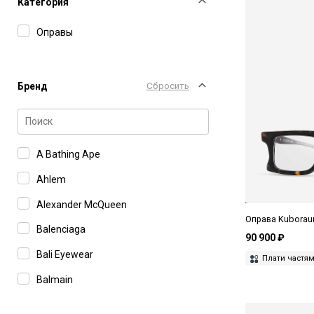
Категория
Оправы
Бренд
Сбросить
A Bathing Ape
Ahlem
Alexander McQueen
Оправа Kuborau
Balenciaga
90 900 ₽
Bali Eyewear
Плати частя
Balmain
Boss