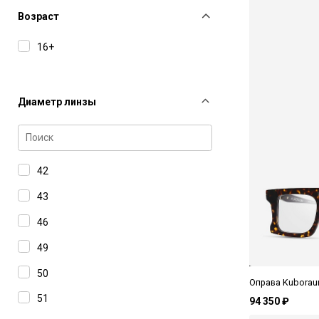
Bottega Veneta
Возраст
Carolina Herrera
16+
Carolina Lemke
Carrera
Диаметр линзы
Cartier
Charriol
Chloe
42
Dior
43
Dita
46
Dsquared2
49
Dunhill
50
Оправа Kuborau
Elie Saab
51
94 350 ₽