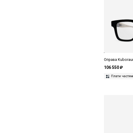
Vogue
Yohji Yamamoto
Оправа Kuborau
106 550 ₽
Плати частя