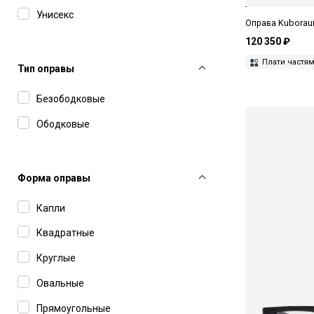
Унисекс
Levi’s
Оправа Kuborau
Linda Farrow
120 350 ₽
Плати частя
Lithe
Тип оправы
Lunor
Безободковые
Marc Jacobs
Ободковые
Masunaga
Matsuda
Форма оправы
Max Mara
Капли
MAX&Co
Квадратные
Missoni
Круглые
Miu Miu
Овальные
MM6 Maison Margiela
Прямоугольные