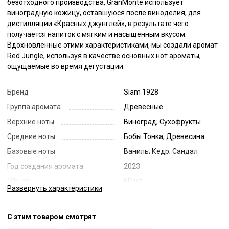
безотходного производства, GranMonte использует 
виноградную кожицу, оставшуюся после виноделия, для 
дистилляции «Красных джунглей», в результате чего 
получается напиток с мягким и насыщенным вкусом. 
Вдохновленные этими характеристиками, мы создали аромат 
Red Jungle, используя в качестве основных нот ароматы, 
ощущаемые во время дегустации.
Бренд
Siam 1928
Группа аромата
Древесные
Верхние ноты
Виноград; Сухофрукты
Средние ноты
Бобы Тонка; Древесина
Базовые ноты
Ваниль; Кедр; Сандал
Год создания аромата
2023
Объем
60 мл
Развернуть
характеристики
Страна
Таиланд
Код
71135
С этим товаром смотрят
Артикул
P-Red Jungle