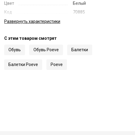
Цвет
Белый
Код
70885
Артикул
FITTI02
Развернуть
характеристики
С этим товаром смотрят
Обувь
Обувь Poeve
Балетки
Балетки Poeve
Poeve