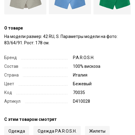
О товаре
На модели размер: 42 RU, S. Параметры модели на фото: 
83/64/91. Рост: 178 см.
Бренд
P.A.R.O.S.H.
Состав
100% вискоза
Страна
Италия
Цвет
Бежевый
Код
70035
Артикул
D410028
С этим товаром смотрят
Одежда
Одежда P.A.R.O.S.H.
Жилеты