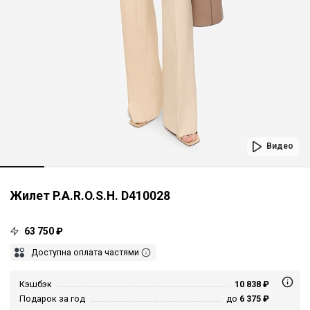
Видео
Жилет P.A.R.O.S.H. D410028
63 750 ₽
Доступна оплата частями
Кэшбэк
10 838 ₽
Подарок за год
до
6 375 ₽