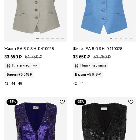
Жилет P.A.R.O.S.H. D410028
Жилет P.A.R.O.S.H. D410028
33 650 ₽
51 750 ₽
33 650 ₽
51 750 ₽
Плати частями
Плати частями
Баллы
+5 048 ₽
Баллы
+5 048 ₽
42
44
48
42
44
-35%
-35%