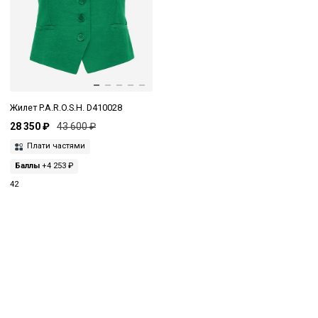
Жилет P.A.R.O.S.H. D410028
28 350 ₽
43 600 ₽
Плати частями
Баллы
+4 253 ₽
42