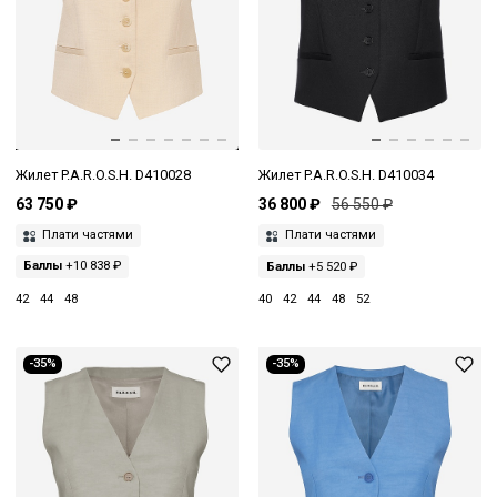
Жилет P.A.R.O.S.H. D410028
Жилет P.A.R.O.S.H. D410034
63 750 ₽
36 800 ₽
56 550 ₽
Плати частями
Плати частями
Баллы
+10 838 ₽
Баллы
+5 520 ₽
42
44
48
40
42
44
48
52
-35%
-35%