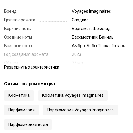
Бренд
Voyages Imaginaires
Группа аромата
Сладкие
Верхние ноты
Бергамот; Шоколад
Средние ноты
Бессмертник; Ваниль
Базовые ноты
Амбра; Бобы Тонка; Янтарь
Год создания аромата
2023
Объем
75 мл
Развернуть
характеристики
Страна
Франция
Код
65585
С этим товаром смотрят
Артикул
P-L'Eau des Immortels
Косметика
Косметика Voyages Imaginaires
Парфюмерия
Парфюмерия Voyages Imaginaires
Парфюмерная вода