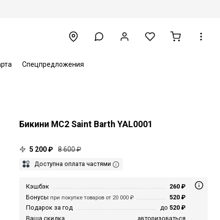
арта
Спецпредложения
Бикини MC2 Saint Barth YAL0001
5 200 ₽
8 600 ₽
Доступна оплата частями
Кэшбэк
260 ₽
Бонусы
520 ₽
при покупке товаров от 20 000 ₽
Подарок за год
до
520 ₽
Ваша скидка
авторизоваться