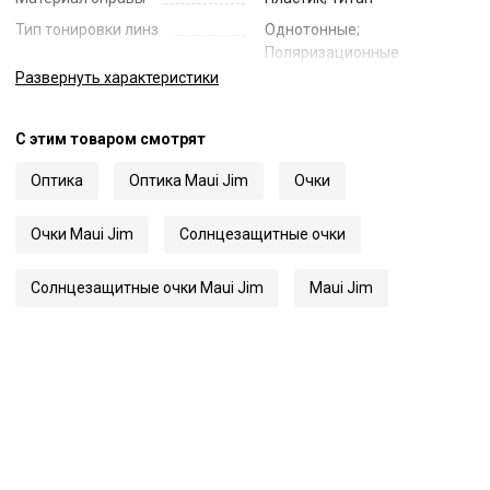
Тип тонировки линз
Однотонные;
Поляризационные
Развернуть
характеристики
Цвет линз
Красный
Наименование цвета линз
Red Polarized
С этим товаром смотрят
Диаметр линзы
55
Ширина переносицы
19
Оптика
Оптика Maui Jim
Очки
Длина заушника
145
Очки Maui Jim
Солнцезащитные очки
Код
62517
Артикул
RS629
Солнцезащитные очки Maui Jim
Maui Jim