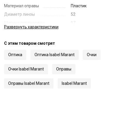
Материал оправы
Пластик
Диаметр линзы
52
Ширина переносицы
17
Развернуть
характеристики
Длина заушника
145
Код
61425
С этим товаром смотрят
Артикул
0212
Оптика
Оптика Isabel Marant
Очки
Очки Isabel Marant
Оправы
Оправы Isabel Marant
Isabel Marant